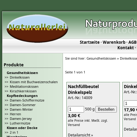
Startseite
·
Warenkorb
·
AGB
Kontakt
·
Sie sind hier:
Gesundheitskissen » Dinkelkiss
Produkte
Seite 1 von 1
Gesundheitskissen
>>
Dinkelkissen
>>
Kissen mit Buchweizenschalen
Nachfüllbeutel
Dinke
>>
Meditationskissen
>>
Kirschkernkissen
Dinkelspelz
Art.-Nr.
Kopfbedeckungen
Art.-Nr.: 14009
>>
Damen-Schiffermütze
>>
Damen-Sommer
500 g
17,90 
>>
Damen-Winter
>>
Herren
3,00 €
alle Prei
>>
Damen-Jersey
Versand
alle Preise inkl. MwSt.
zzgl.
>>
Luthermütze
Versand
Kissen oder Decke
Detaila
>>
2 in 1
Detailansicht »
Waschnüsse